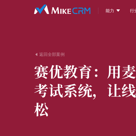

能力
行
返回全部案例

赛优教育：
用麦
考试系统，让线
松